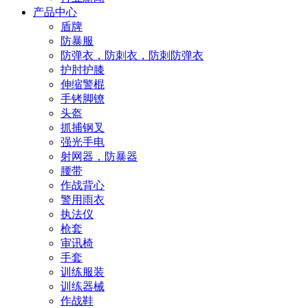
产品中心
盾牌
防暴服
防弹衣，防刺衣，防刺防弹衣
护肘护膝
伸缩警棍
手铐脚镣
头盔
抓捕钢叉
强光手电
射网器，防暴器
腰带
作战背心
警用雨衣
执法仪
枪套
审讯椅
手套
训练服装
训练器械
作战鞋