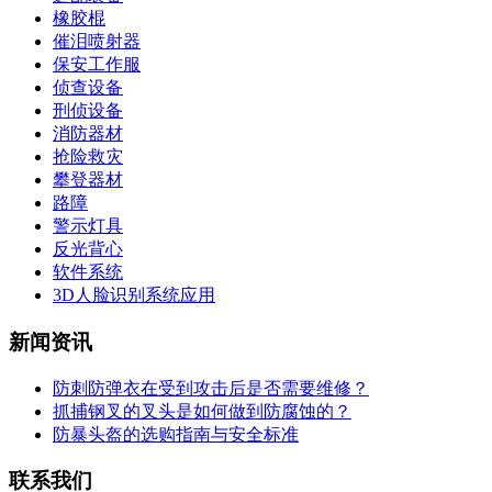
橡胶棍
催泪喷射器
保安工作服
侦查设备
刑侦设备
消防器材
抢险救灾
攀登器材
路障
警示灯具
反光背心
软件系统
3D人脸识别系统应用
新闻资讯
防刺防弹衣在受到攻击后是否需要维修？
抓捕钢叉的叉头是如何做到防腐蚀的？
防暴头盔的选购指南与安全标准
联系我们