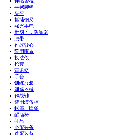
伸缩警棍
手铐脚镣
头盔
抓捕钢叉
强光手电
射网器，防暴器
腰带
作战背心
警用雨衣
执法仪
枪套
审讯椅
手套
训练服装
训练器械
作战鞋
警用装备柜
帐篷、睡袋
醒酒椅
礼品
必配装备
选配装备