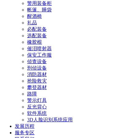
警用装备柜
帐篷、睡袋
醒酒椅
礼品
必配装备
选配装备
橡胶棍
催泪喷射器
保安工作服
侦查设备
刑侦设备
消防器材
抢险救灾
攀登器材
路障
警示灯具
反光背心
软件系统
3D人脸识别系统应用
发展历程
服务专区