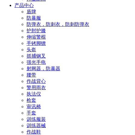
产品中心
盾牌
防暴服
防弹衣，防刺衣，防刺防弹衣
护肘护膝
伸缩警棍
手铐脚镣
头盔
抓捕钢叉
强光手电
射网器，防暴器
腰带
作战背心
警用雨衣
执法仪
枪套
审讯椅
手套
训练服装
训练器械
作战鞋