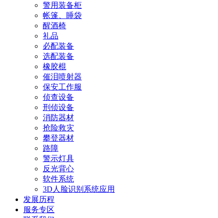
警用装备柜
帐篷、睡袋
醒酒椅
礼品
必配装备
选配装备
橡胶棍
催泪喷射器
保安工作服
侦查设备
刑侦设备
消防器材
抢险救灾
攀登器材
路障
警示灯具
反光背心
软件系统
3D人脸识别系统应用
发展历程
服务专区