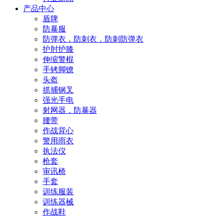
产品中心
盾牌
防暴服
防弹衣，防刺衣，防刺防弹衣
护肘护膝
伸缩警棍
手铐脚镣
头盔
抓捕钢叉
强光手电
射网器，防暴器
腰带
作战背心
警用雨衣
执法仪
枪套
审讯椅
手套
训练服装
训练器械
作战鞋