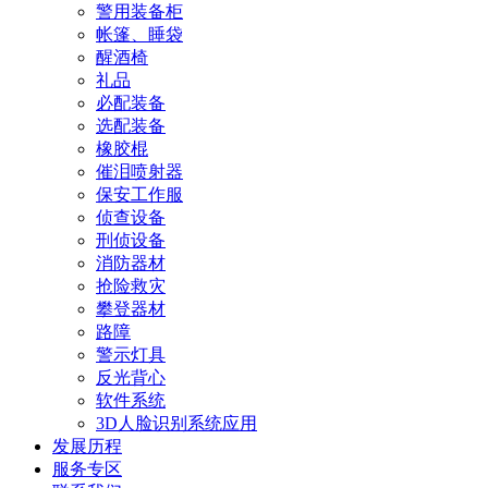
警用装备柜
帐篷、睡袋
醒酒椅
礼品
必配装备
选配装备
橡胶棍
催泪喷射器
保安工作服
侦查设备
刑侦设备
消防器材
抢险救灾
攀登器材
路障
警示灯具
反光背心
软件系统
3D人脸识别系统应用
发展历程
服务专区