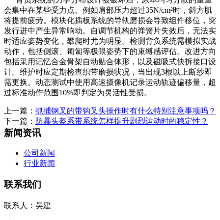
会集中在某些受力点。例如肩部压力超过35N/cm²时，斜方肌
将提前疲劳。模块化插板系统的导轨磨损会导致组件移位，突
发行进中产生异常响动。自调节机构的弹簧片失效后，无法实
时适应姿势变化，攀爬时尤为明显。检测背负系统需模拟实战
动作，包括侧滚、匍匐等极限姿势下的束缚感评估。改进方向
包括采用记忆合金骨架自动贴合体形，以及磁吸式快拆接口设
计。维护时应定期检查织带磨损状况，当出现3根以上断纱即
需更换。动态测试中使用高速摄像机记录运动轨迹偏移量，超
过标准动作范围10%即判定为灵活性受损。
上一篇：
抓捕钢叉的带钩叉头操作时有什么特别注意事项吗？
下一篇：
防暴头盔系带系统怎样提升剧烈运动时的稳定性？
新闻资讯
公司新闻
行业新闻
联系我们
联系人：吴建