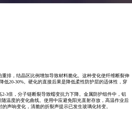
始重排，结晶区比例增加导致材料脆化。这种变化使纤维断裂伸
低20-30%。硬化的直接后果是降低柔性防护层的适体性，穿
2-3倍，分子链断裂导致蠕变抗力下降。金属防护组件中，铝
模量随温度的变化曲线。使用中应避免阳光直射存放，高温作业后
曲时的声响变化，清脆的折裂声提示已发生玻璃化转变。