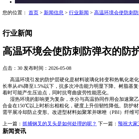
您的位置：
首页
>
新闻信息
>
行业新闻
>
高温环境会使防刺防
行业新闻
高温环境会使防刺防弹衣的防
点击：30
发布时间：2026-05-08
高温环境引发的防护层硬化是材料玻璃化转变和热氧化老化的
长率从4%降至1.5%以下，抗多次冲击能力明显下降。树脂基
着时可能产生压迫点，同时抗弯曲疲劳性能恶化。
湿热环境的影响更为复杂，水分与高温协同作用会加速聚乙烯纤
合金在150℃以上时析出相粗化，硬度上升但韧性降低。防护
需平展冷却防止变形。改进型材料如聚苯并咪唑（PBI）纤维
上一篇：
‌抓捕钢叉的叉头是如何处理的呢？‌
下一篇：
预祝大家
新闻资讯