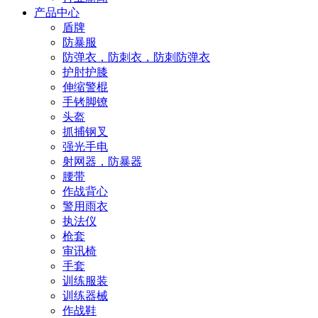
产品中心
盾牌
防暴服
防弹衣，防刺衣，防刺防弹衣
护肘护膝
伸缩警棍
手铐脚镣
头盔
抓捕钢叉
强光手电
射网器，防暴器
腰带
作战背心
警用雨衣
执法仪
枪套
审讯椅
手套
训练服装
训练器械
作战鞋