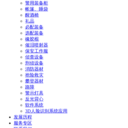
警用装备柜
帐篷、睡袋
醒酒椅
礼品
必配装备
选配装备
橡胶棍
催泪喷射器
保安工作服
侦查设备
刑侦设备
消防器材
抢险救灾
攀登器材
路障
警示灯具
反光背心
软件系统
3D人脸识别系统应用
发展历程
服务专区